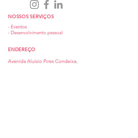
NOSSOS SERVIÇOS
- Eventos
- Desenvolvimento pessoal
ENDEREÇO
Avenida Aluísio Pires Condeixa,
2550 Bairro Saguaçú | Joinville/SC
CEP:
89221-750
Política de privacidade
Drive Restrito ABRH
© 2026 ABRH SC | Joinville