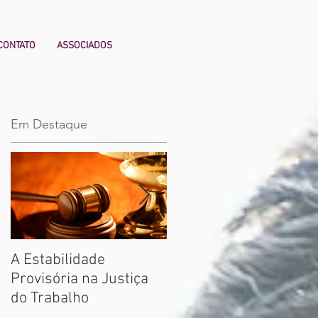
CONTATO
ASSOCIADOS
Em Destaque
A Estabilidade
Qual a razão de tantos
Provisória na Justiça
profissionais
do Trabalho
desengajados? Como
engajá-los?