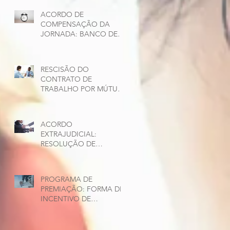
ACORDO DE
COMPENSAÇÃO DA
JORNADA: BANCO DE
HORAS INDIVIDUAL E
COLETIVO
RESCISÃO DO
CONTRATO DE
TRABALHO POR MÚTUO
ACORDO
ACORDO
EXTRAJUDICIAL:
RESOLUÇÃO DE
CONFLITOS ENTRE
EMPREGADO E
EMPREGADOR
PROGRAMA DE
PREMIAÇÃO: FORMA DE
INCENTIVO DE
PRODUTIVIDADE