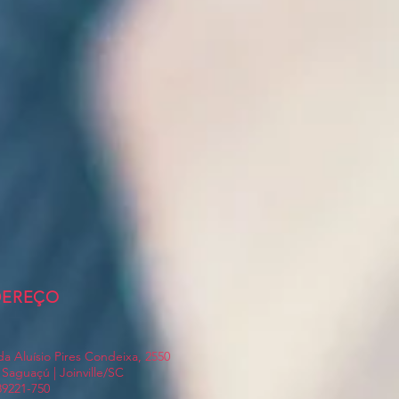
DEREÇO
a Aluísio Pires Condeixa, 2550
 Saguaçú | Joinville/SC
89221-750