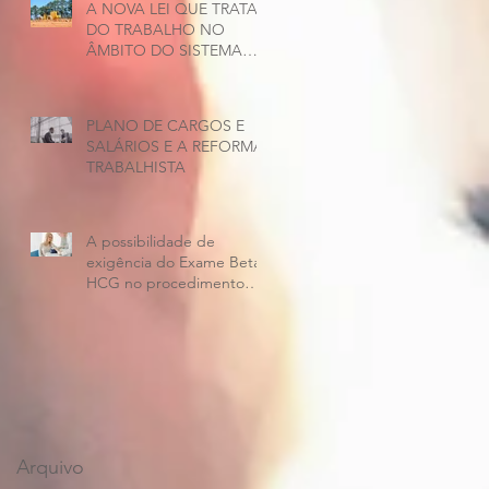
A NOVA LEI QUE TRATA
DO TRABALHO NO
ÂMBITO DO SISTEMA
PRISIONAL E OS
IMPACTOS NO SETOR
DA CONSTRUÇÃO
PLANO DE CARGOS E
SALÁRIOS E A REFORMA
TRABALHISTA
A possibilidade de
exigência do Exame Beta
HCG no procedimento
demissional da
empregada
Arquivo