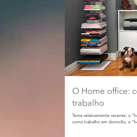
O Home office: c
trabalho
Tema relativamente recente, o “h
como trabalho em domicílio, o “h